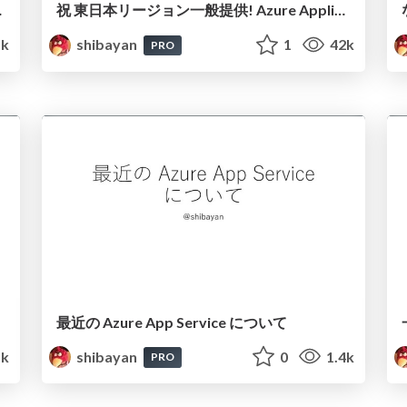
eb のすべて
祝 東日本リージョン一般提供! Azure Application Insights 基礎と実践
1k
shibayan
1
42k
PRO
最近の Azure App Service について
1k
shibayan
0
1.4k
PRO