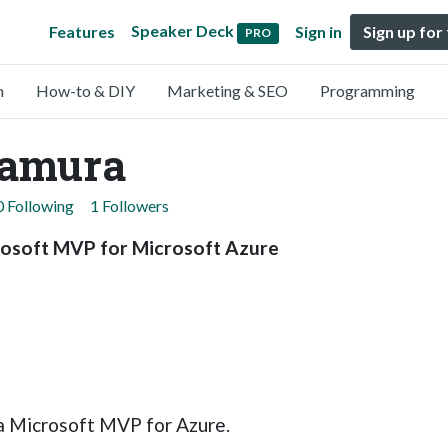
Speaker Deck
Features
Sign in
Sign up for
PRO
n
How-to & DIY
Marketing & SEO
Programming
bamura
0 Following
1 Followers
crosoft MVP for Microsoft Azure
a Microsoft MVP for Azure.