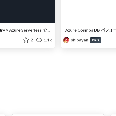
AI Agent を本番環境へ―― Microsoft Foundry × Azure Serverless で作る Enterprise-Ready な基盤
2
1.1k
shibayan
PRO