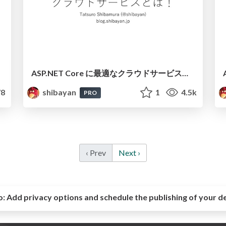
ASP.NET Core に最適なクラウドサービスとは！
8
shibayan
1
4.5k
PRO
‹ Prev
Next ›
o:
Add privacy options and schedule the publishing of your d