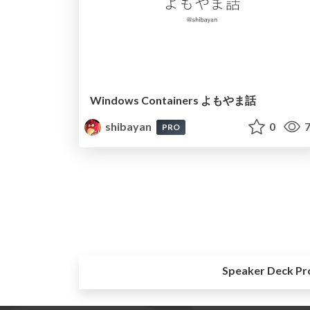
Windows Containers よもやま話
shibayan
0
7
PRO
Speaker Deck Pr