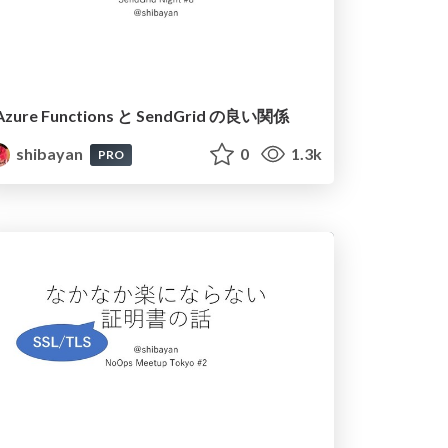
Azure Functions と SendGrid の良い関係
shibayan
0
1.3k
PRO