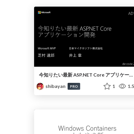
今知りたい最新 ASP.NET Core アプリケーション開発
shibayan
1
1.
PRO