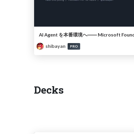
shibayan
PRO
Decks