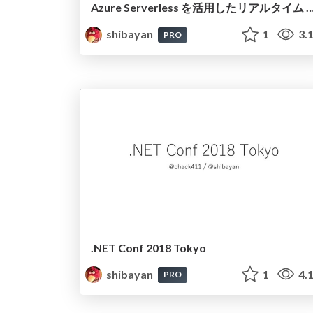
Azure Serverless を活用したリアルタイム W
shibayan
1
3.
PRO
.NET Conf 2018 Tokyo
shibayan
1
4.
PRO