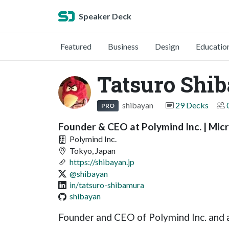
Speaker Deck
Featured
Business
Design
Educatio
Tatsuro Shi
shibayan
29 Decks
PRO
Founder & CEO at Polymind Inc. | Mi
Polymind Inc.
Tokyo, Japan
https://shibayan.jp
@shibayan
in/tatsuro-shibamura
shibayan
Founder and CEO of Polymind Inc. and 