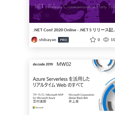
.NET Conf 2020 Online - .NET 5
shibayan
0
10
PRO