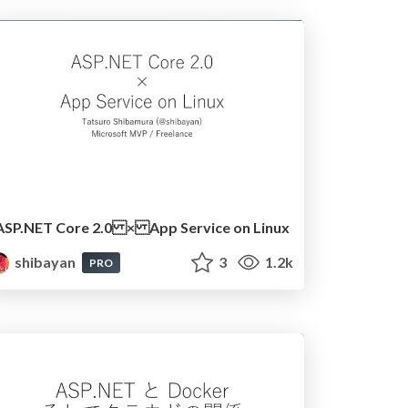
ASP.NET Core 2.0 × App Service on Linux
shibayan
3
1.2k
PRO