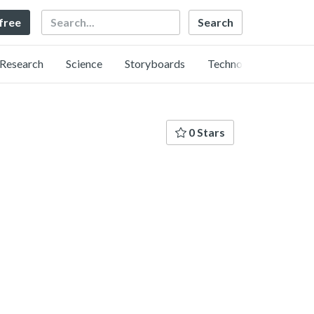
Search
 free
Research
Science
Storyboards
Technology
0 Stars