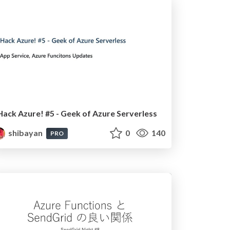
Hack Azure! #5 - Geek of Azure Serverless
shibayan
0
140
PRO