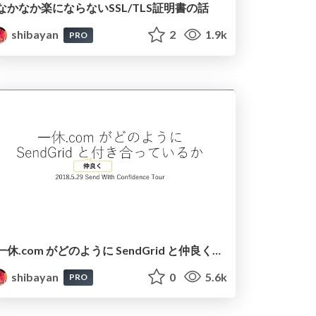
なかなか楽にならないSSL/TLS証明書の話
shibayan
2
1.9k
PRO
一休.com がどのように SendGrid と仲良く付き合っているか
shibayan
0
5.6k
PRO