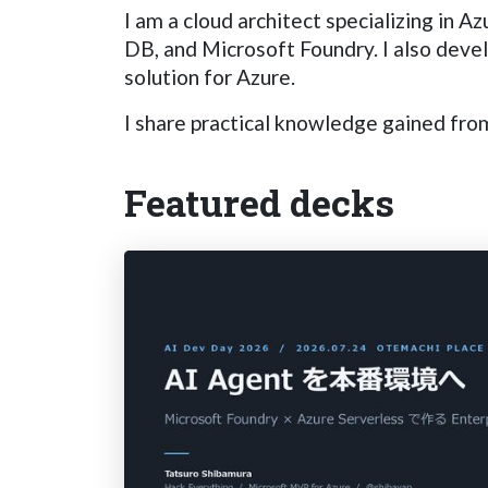
I am a cloud architect specializing in 
DB, and Microsoft Foundry. I also deve
solution for Azure.
I share practical knowledge gained fro
Featured decks